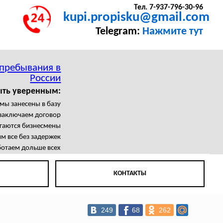
Тел. 7-937-796-30-96
kupi.propisku@gmail.com
Telegram:
Нажмите тут
 пребывания в
России
ыть уверенным:
мы занесены в базу
заключаем договор
агаются бизнесмены
м все без задержек
отаем дольше всех
КОНТАКТЫ
249
68
262